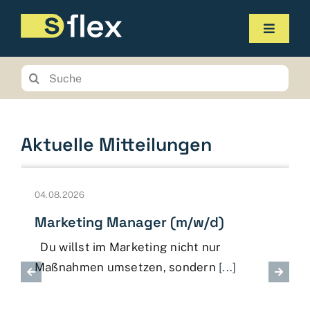
Zum
Inhalt
Navigat
springen
umscha
Produkte
Suchen
Sie
Service
nach:
Unternehmen
Aktuelle Mitteilungen
Kontakt
04.08.2026
Online-Shop
Marketing Manager (m/w/d)
Planungstool
Du willst im Marketing nicht nur
Maßnahmen umsetzen, sondern
[...]