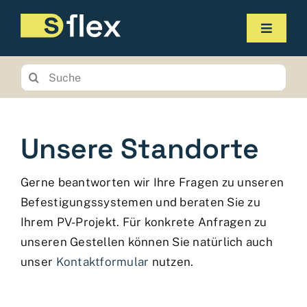
Zum
Inhalt
Navigat
springen
umscha
Produkte
Suchen
Sie
Service
nach:
Unternehmen
Unsere Standorte
Kontakt
Gerne beantworten wir Ihre Fragen zu unseren
Online-Shop
Befestigungssystemen und beraten Sie zu
Ihrem PV-Projekt. Für konkrete Anfragen zu
Planungstool
unseren Gestellen können Sie natürlich auch
unser
Kontaktformular
nutzen.