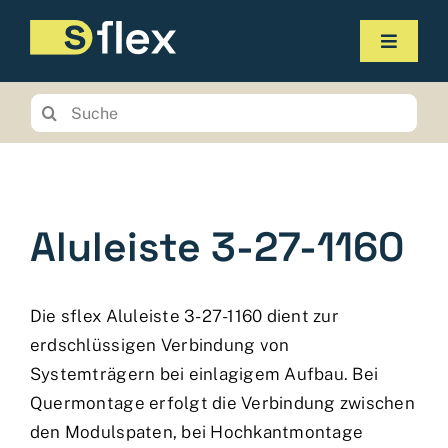
Zum
Inhalt
Navigat
springen
umscha
Produkte
Suchen
Sie
Service
nach:
Unternehmen
Aluleiste 3-27-1160
Kontakt
Online-Shop
Die sflex Aluleiste 3-27-1160 dient zur
Planungstool
erdschlüssigen Verbindung von
Systemträgern bei einlagigem Aufbau. Bei
Quermontage erfolgt die Verbindung zwischen
den Modulspaten, bei Hochkantmontage