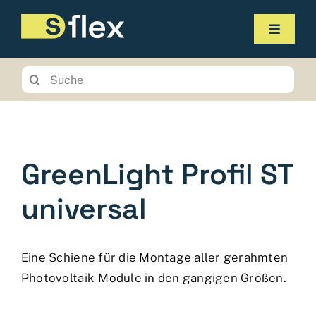
Zum
Inhalt
Navigat
springen
umscha
Produkte
Suchen
Sie
Service
nach:
Unternehmen
GreenLight Profil ST
Kontakt
universal
Online-Shop
Planungstool
Eine Schiene für die Montage aller gerahmten
Photovoltaik-Module in den gängigen Größen.